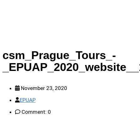
_EPUAP_2020_website__1__631129e71f
csm_Prague_Tours_-
_EPUAP_2020_website__
November 23, 2020
EPUAP
Comment: 0