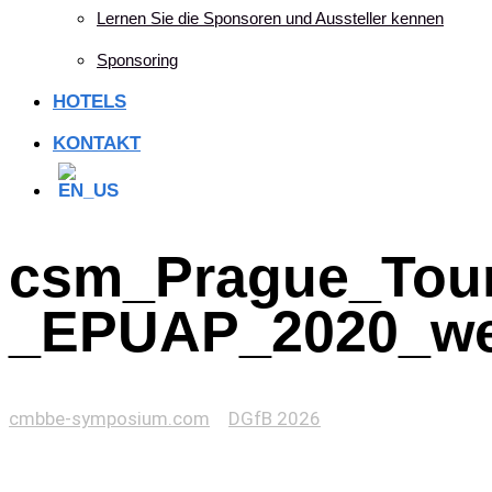
Lernen Sie die Sponsoren und Aussteller kennen
Sponsoring
HOTELS
KONTAKT
csm_Prague_Tour
_EPUAP_2020_web
cmbbe-symposium.com
>
DGfB 2026
>
csm_Prague_Tours_-