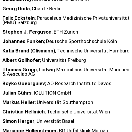
Georg Duda
; Charité Berlin
Felix Eckstein
; Paracelsus Medizinische Privatuniversität
(PMU) Salzburg
Stephen J. Ferguson
; ETH Zürich
Johannes Funken
; Deutsche Sporthochschule Köln
Katja Brand (Glismann)
; Technische Universität Hamburg
Albert Gollhofer
; Universität Freiburg
Thomas Grupp
; Ludwig Maximilians Universität München
& Aesculap AG
Boyko Gueorguiev
; AO Research Institute Davos
Julian Gührs
; IOLUTION GmbH
Markus Heller
; Universität Southampton
Christian Hellmich
; Technische Universität Wien
Simon Herger
; Universität Basel
Marianne Hollensteiner
; BG Unfallklinik Murnau