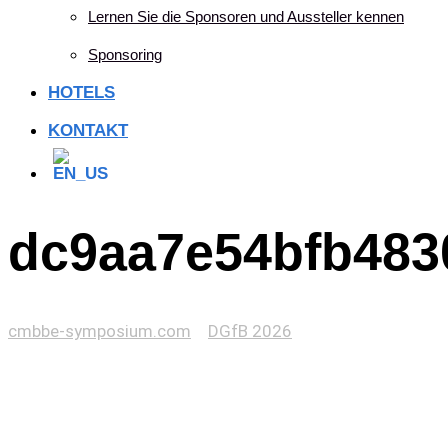
Lernen Sie die Sponsoren und Aussteller kennen
Sponsoring
HOTELS
KONTAKT
dc9aa7e54bfb483
cmbbe-symposium.com
>
DGfB 2026
>
dc9aa7e54bfb4830bbbf41d36fee8bdd.png.200x200_q95_