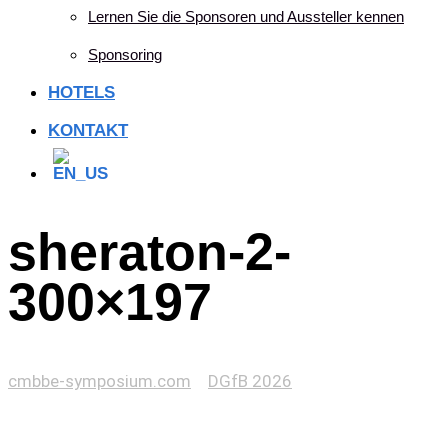
Lernen Sie die Sponsoren und Aussteller kennen
Sponsoring
HOTELS
KONTAKT
sheraton-2-
300×197
cmbbe-symposium.com
>
DGfB 2026
>
sheraton-2-
300×197