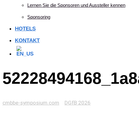
Lernen Sie die Sponsoren und Aussteller kennen
Sponsoring
HOTELS
KONTAKT
52228494168_1a8
cmbbe-symposium.com
>
DGfB 2026
>
52228494168_1a8a00cbae_c