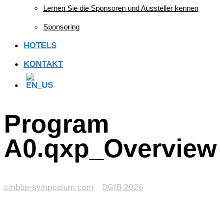
Lernen Sie die Sponsoren und Aussteller kennen
Sponsoring
HOTELS
KONTAKT
Program
A0.qxp_Overview
cmbbe-symposium.com
>
DGfB 2026
>
Program
A0.qxp_Overview