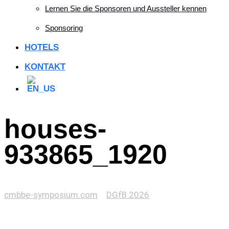
Lernen Sie die Sponsoren und Aussteller kennen
Sponsoring
HOTELS
KONTAKT
houses-
933865_1920
cmbbe-symposium.com
>
DGfB 2026
>
houses-
933865_1920