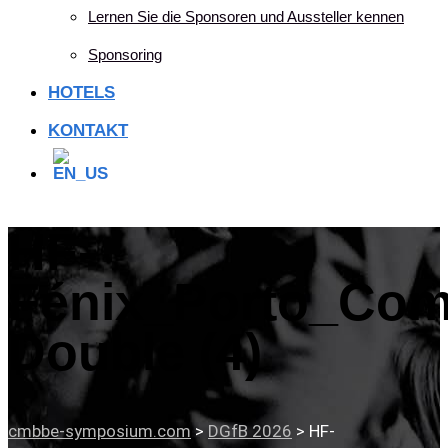
Lernen Sie die Sponsoren und Aussteller kennen
Sponsoring
HOTELS
KONTAKT
HF-
Fénix_Porto_Comf
Double (4)
cmbbe-symposium.com
>
DGfB 2026
>
HF-