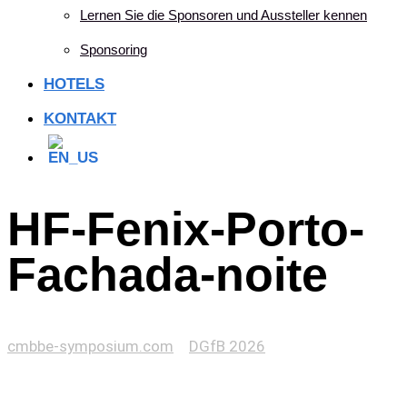
Lernen Sie die Sponsoren und Aussteller kennen
Sponsoring
HOTELS
KONTAKT
HF-Fenix-Porto-
Fachada-noite
cmbbe-symposium.com
>
DGfB 2026
>
HF-Fenix-Porto-
Fachada-noite