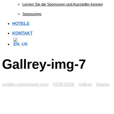
Lernen Sie die Sponsoren und Aussteller kennen
Sponsoring
HOTELS
KONTAKT
Gallrey-img-7
cmbbe-symposium.com
>
DGfB 2026
>
Gallrey
>
Design
>
Gallrey-img-7