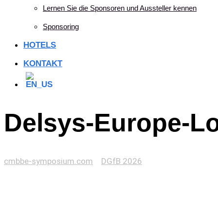
Lernen Sie die Sponsoren und Aussteller kennen
Sponsoring
HOTELS
KONTAKT
Delsys-Europe-L
cmbbe-symposium.com
>
DGfB 2026
>
Delsys-Europe-L