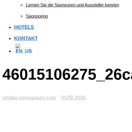
Lernen Sie die Sponsoren und Aussteller kennen
Sponsoring
HOTELS
KONTAKT
46015106275_26c
cmbbe-symposium.com
>
DGfB 2026
>
46015106275_26