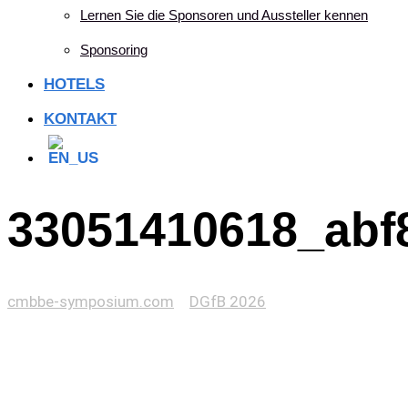
Lernen Sie die Sponsoren und Aussteller kennen
Sponsoring
HOTELS
KONTAKT
33051410618_abf
cmbbe-symposium.com
>
DGfB 2026
>
33051410618_abf87c94c4_c