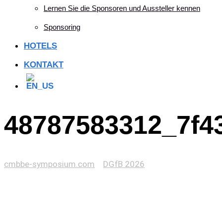
Lernen Sie die Sponsoren und Aussteller kennen
Sponsoring
HOTELS
KONTAKT
48787583312_7f4
cmbbe-symposium.com
>
DGfB 2026
>
48787583312_7f43ee0120_o